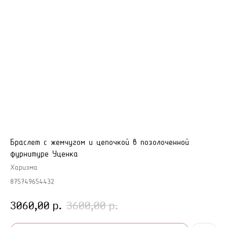
Браслет с жемчугом и цепочкой в позолоченной
фурнитуре Уценка
Харизма
875749654432
р.
р.
3060,00
3600,00