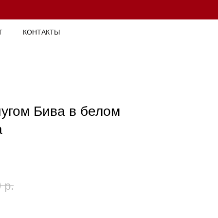
Т
КОНТАКТЫ
угом Бива в белом
а
0
р.