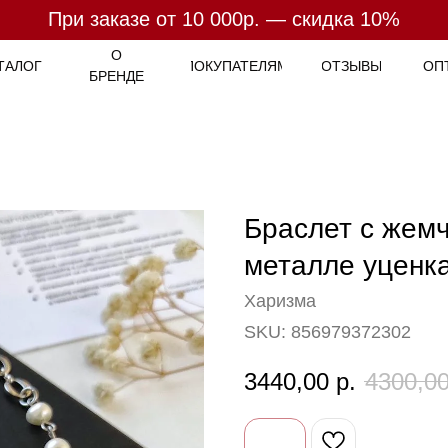
При заказе от 10 000р. — скидка 10%
При заказе от 7 000р. - бесплатная доставка
Оплата
- 4 платежа по
25%
О
ТАЛОГ
ПОКУПАТЕЛЯМ
ОТЗЫВЫ
ОП
БРЕНДЕ
Браслет с жемч
металле уценк
Харизма
SKU:
856979372302
3440,00
р.
4300,0