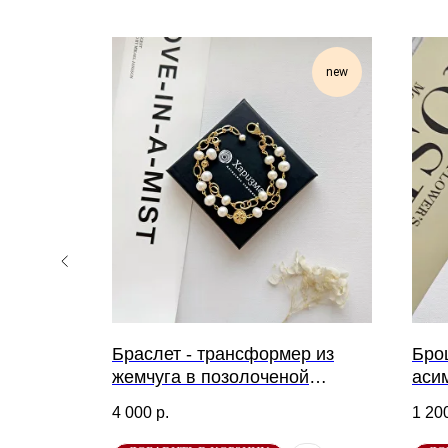
new
new
ю в
Браслет - трансформер из
Бро
жемчуга в позолоченой
аси
фурнитуре
кра
4 000
р.
1 20