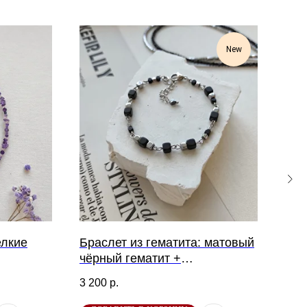
New
елкие
Браслет из гематита: матовый
Бра
чёрный гематит +
гем
серебристый
3 200
р.
3 00