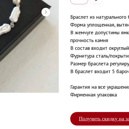
Браслет из натурального 
Форма уплощенная, вытян
В жемчуге допустимы ямки
прочность камня
В состав входит округлы
Фурнитура сталь/покрытие
Размер браслета регулир
В браслет входит 5 баро
Гарантия на все украшени
Фирменная упаковка
Получить скидку на з