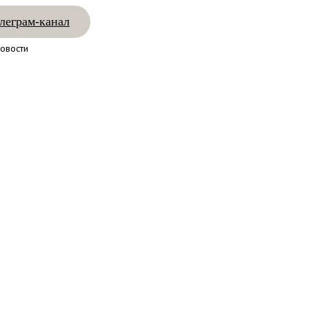
леграм-канал
овости