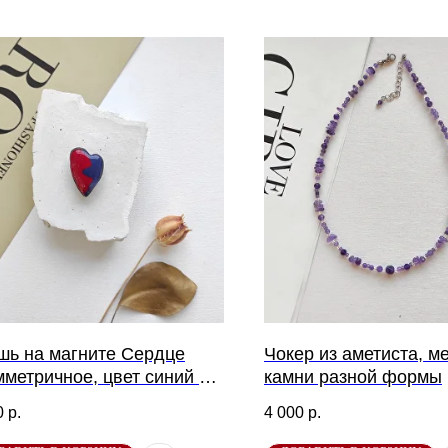
шь на магните Сердце
Чокер из аметиста, м
мметричное, цвет синий +
камни разной формы
сный
0
р.
4 000
р.