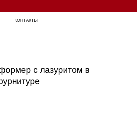
Т
КОНТАКТЫ
формер с лазуритом в
фурнитуре