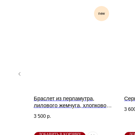
new
жемчуга
Браслет из перламутра,
Сер
озовый
лилового жемчуга, хлопкового
3 60
жемчуга
3 500
р.
ДОБАВИТЬ В КОРЗИНУ
ДО