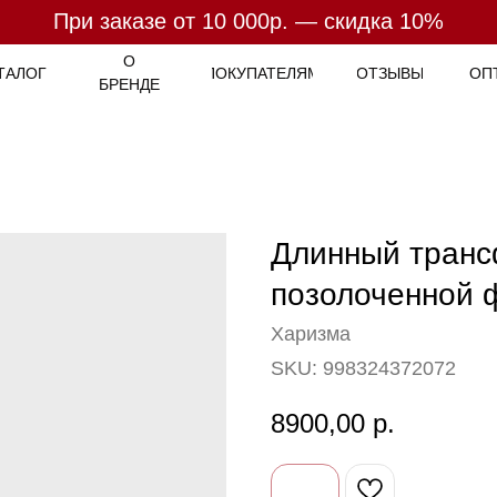
При заказе от 10 000р. — скидка 10%
При заказе от 7 000р. - бесплатная доставка
Оплата
- 4 платежа по
25%
О
ТАЛОГ
ПОКУПАТЕЛЯМ
ОТЗЫВЫ
ОП
БРЕНДЕ
Длинный транс
позолоченной 
Харизма
SKU:
998324372072
8900,00
р.