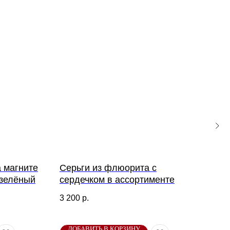
а магните
Серьги из флюорита с
Сер
 зелёный
сердечком в ассортименте
3 00
3 200
р.
ДОБАВИТЬ В КОРЗИНУ
ДО