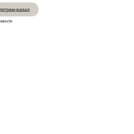
леграм-канал
овости