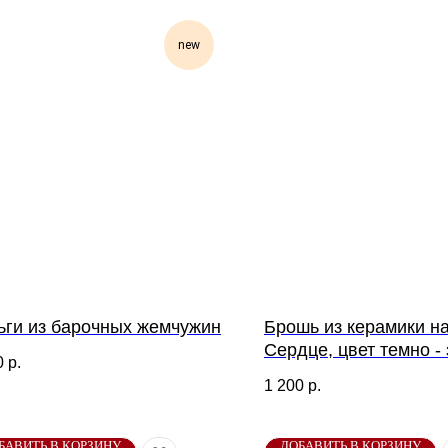
new
ьги из барочных жемчужин
Брошь из керамики н
Сердце, цвет темно -
0
р.
1 200
р.
БАВИТЬ В КОРЗИНУ
ДОБАВИТЬ В КОРЗИНУ