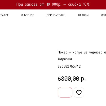
Оплата
При заказе от 10 000р. — скидка 10%
- 4 платежа по 25%
При заказе от 7 000р. - бесплатная доставка
ТАЛОГ
О БРЕНДЕ
ПОКУПАТЕЛЯМ
ОТЗЫВЫ
ОП
Чокер + колье из черного 
Харизма
826882765742
р.
6800,00