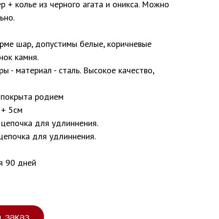
ер + колье из черного агата и оникса. Можно
ьно.
орме шар, допустимы белые, коричневые
нок камня.
ы - материал - сталь. Высокое качество,
, покрыта родием
 + 5см
 цепочка для удлиннения.
 цепочка для удлиннения.
я 90 дней
а заказ