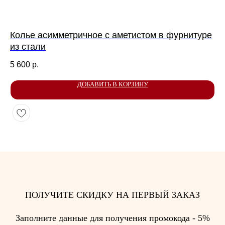
Колье асимметричное с аметистом в фурнитуре
Се
КОНТАКТЫ
из стали
из
Я ВСЕГДА РАДА ВАШИМ ВОПРОСАМ И
5 600
р.
3 
ПРЕДЛОЖЕНИЯМ. СВЯЖИТЕСЬ СО МНОЙ
ЛЮБЫМ УДОБНЫМ СПОСОБОМ
ДОБАВИТЬ В КОРЗИНУ
ПОЛУЧИТЕ СКИДКУ НА ПЕРВЫЙ ЗАКАЗ
Заполните данные для получения промокода - 5%