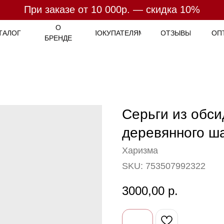
При заказе от 10 000р. — скидка 10%
При заказе от 7 000р. - бесплатная доставка
Оплата
- 4 платежа по
25%
О
ТАЛОГ
ПОКУПАТЕЛЯМ
ОТЗЫВЫ
ОП
БРЕНДЕ
Серьги из обси
деревянного ш
Харизма
SKU:
753507992322
3000,00
р.