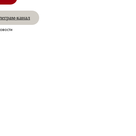
леграм-канал
овости