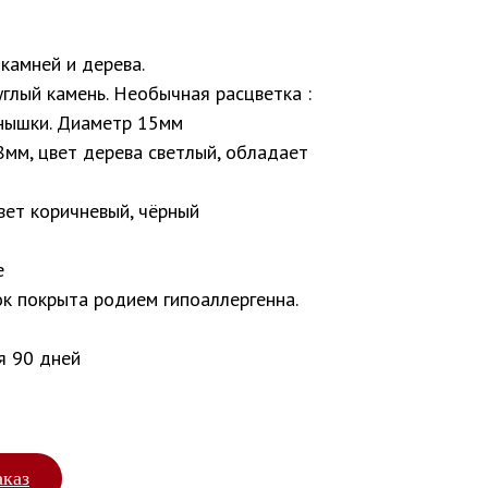
камней и дерева.
углый камень. Необычная расцветка :
нышки. Диаметр 15мм
8мм, цвет дерева светлый, обладает
цвет коричневый, чёрный
е
ок покрыта родием гипоаллергенна.
я 90 дней
аказ