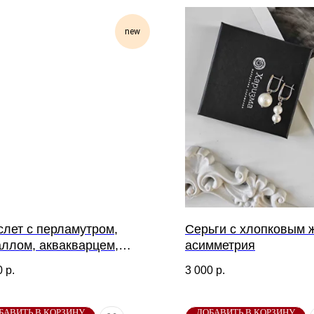
new
слет с перламутром,
Серьги с хлопковым 
аллом, аквакварцем,
асимметрия
канитом
0
р.
3 000
р.
БАВИТЬ В КОРЗИНУ
ДОБАВИТЬ В КОРЗИНУ