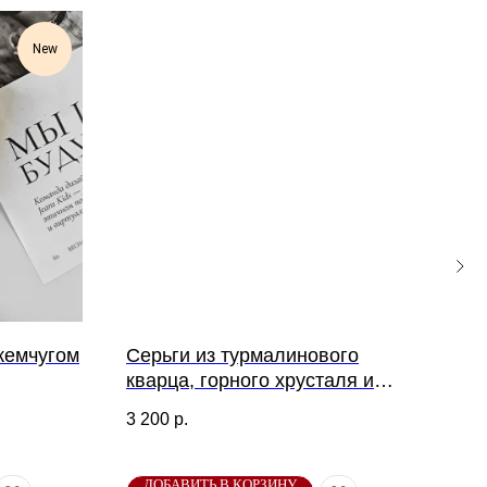
New
жемчугом
Серьги из турмалинового
Сер
кварца, горного хрусталя и
и к
гиперстена
3 200
р.
3 20
ДОБАВИТЬ В КОРЗИНУ
ДО