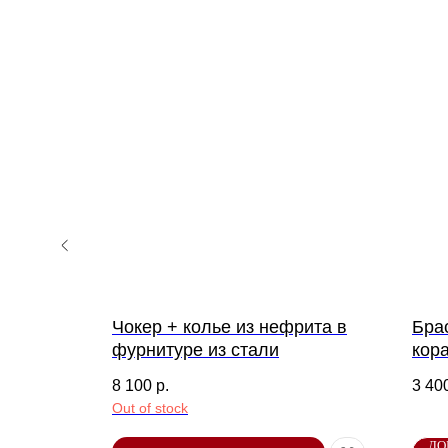
-20%
ным
Чокер + колье из нефрита в
Бра
рмы и
фурнитуре из стали
кор
ентами
вул
8 100
р.
3 40
Out of stock
ДО