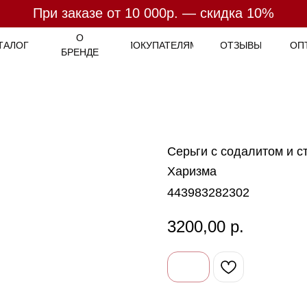
При заказе от 10 000р. — скидка 10%
При заказе от 7 000р. - бесплатная доставка
Оплата
- 4 платежа по
25%
О
ТАЛОГ
ПОКУПАТЕЛЯМ
ОТЗЫВЫ
ОП
БРЕНДЕ
Серьги с содалитом и с
Харизма
443983282302
3200,00
р.