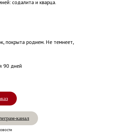
мней: содалита и кварца.
к, покрыта родием. Не темнеет,
я 90 дней
аказ
леграм-канал
овости