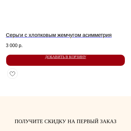
КОНТАКТЫ
Серьги с хлопковым жемчугом асимметрия
Чо
Я ВСЕГДА РАДА ВАШИМ ВОПРОСАМ И
3 000
р.
4 
ПРЕДЛОЖЕНИЯМ. СВЯЖИТЕСЬ СО МНОЙ
ЛЮБЫМ УДОБНЫМ СПОСОБОМ
ДОБАВИТЬ В КОРЗИНУ
ПОЛУЧИТЕ СКИДКУ НА ПЕРВЫЙ ЗАКАЗ