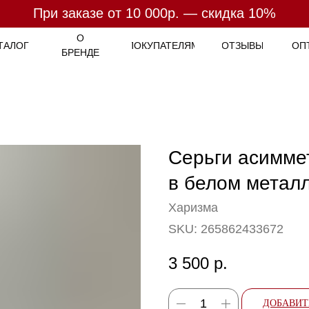
При заказе от 10 000р. — скидка 10%
При заказе от 7 000р. - бесплатная доставка
Оплата
- 4 платежа по
25%
О
ТАЛОГ
ПОКУПАТЕЛЯМ
ОТЗЫВЫ
ОП
БРЕНДЕ
Серьги асимме
в белом метал
Харизма
SKU:
265862433672
3 500
р.
ДОБАВИТ