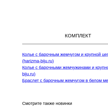
КОМПЛЕКТ
Колье с барочным жемчугом и крупной це
(harizma-biju.ru)
Колье с барочными жемчужинами и крупно
biju.ru)
Браслет с барочным жемчугом в белом мета
Смотрите также новинки