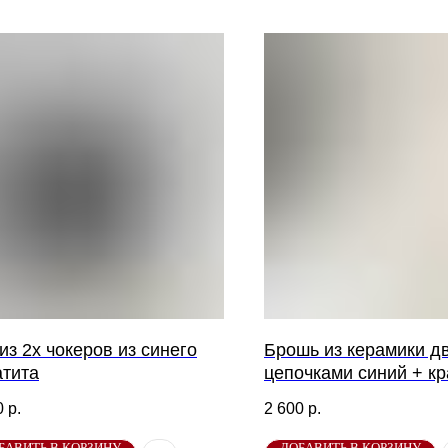
из 2х чокеров из синего
Брошь из керамики д
атита
цепочками синий + к
0
р.
2 600
р.
БАВИТЬ В КОРЗИНУ
ДОБАВИТЬ В КОРЗИНУ