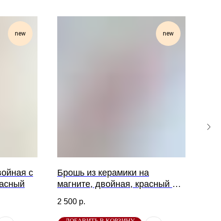
new
new
войная с
Брошь из керамики на
Сер
расный
магните, двойная, красный +
пер
тёмно-синий ромб
2 500
р.
3 20
ДОБАВИТЬ В КОРЗИНУ
ДО