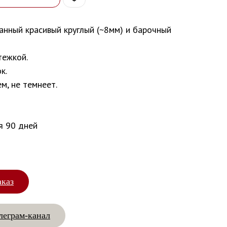
анный красивый круглый (~8мм) и барочный
тежкой.
к.
м, не темнеет.
я 90 дней
аказ
леграм-канал