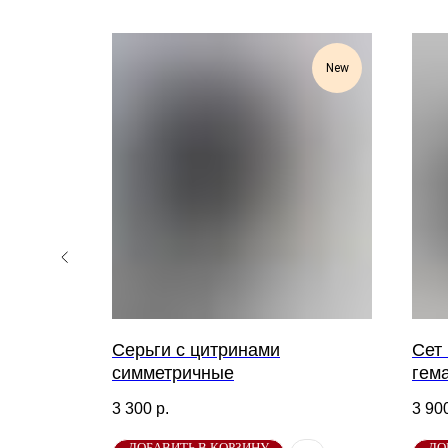
new
New
рдце
Серьги с цитринами
Сет 
товый
симметричные
гем
3 300
р.
3 90
ДОБАВИТЬ В КОРЗИНУ
ДО