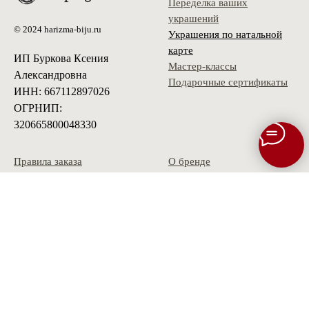
Переделка ваших
украшений
© 2024 harizma-biju.ru
Украшения по натальной
карте
ИП Буркова Ксения
Мастер-классы
Александровна
Подарочные сертификаты
ИНН: 667112897026
ОГРНИП:
320665800048330
Правила заказа
О бренде
Способы оплаты
Контакты
Оплата долями
Оферта
Доставка
Политика
Условия возврата
конфиденциальности
Гарантия
Скидки и акции
Опт