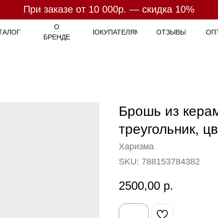
При заказе от 10 000р. — скидка 10%
При заказе от 7 000р. - бесплатная доставка
Оплата
- 4 платежа по
25%
О
ТАЛОГ
ПОКУПАТЕЛЯМ
ОТЗЫВЫ
ОП
БРЕНДЕ
Брошь из кера
треугольник, ц
Харизма
SKU:
788153784382
2500,00
р.