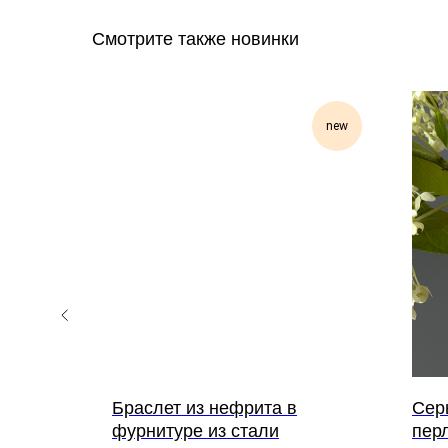
Смотрите также новинки
new
new
ли для
Браслет из нефрита в
Серь
фурнитуре из стали
пер