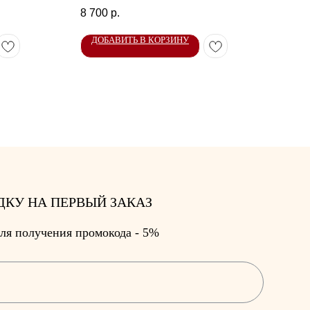
лазурит, кианит, авантюрин
8 700
р.
ДОБАВИТЬ В КОРЗИНУ
ДО
ДКУ НА ПЕРВЫЙ ЗАКАЗ
ля получения промокода - 5%