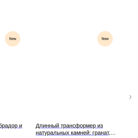
New
New
абрадор и
Длинный трансформер из
Сер
натуральных камней: гранат,
4 50