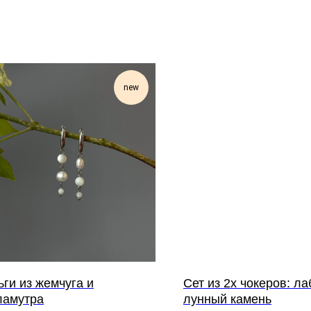
new
ги из жемчуга и
Сет из 2х чокеров: л
ламутра
лунный камень