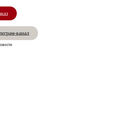
аказ
леграм-канал
овости