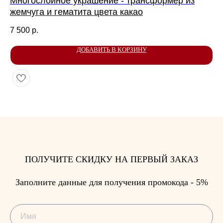
Многослойное украшение - трансформер из
Се
жемчуга и гематита цвета какао
КОНТАКТЫ
5 
7 500
р.
Я ВСЕГДА РАДА ВАШИМ ВОПРОСАМ И
ПРЕДЛОЖЕНИЯМ. СВЯЖИТЕСЬ СО МНОЙ
ДОБАВИТЬ В КОРЗИНУ
ЛЮБЫМ УДОБНЫМ СПОСОБОМ
ПОЛУЧИТЕ СКИДКУ НА ПЕРВЫЙ ЗАКАЗ
Заполните данные для получения промокода - 5%