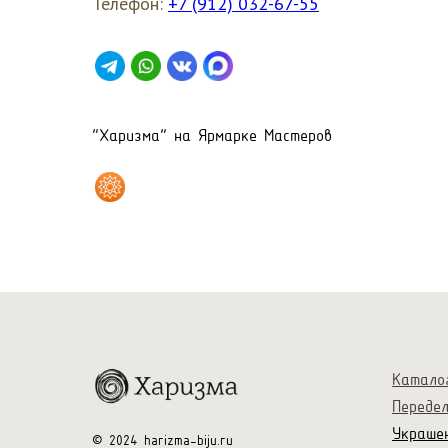
Телефон:
+7 (912) 032-67-55
"Харизма" на Ярмарке Мастеров
Катало
Переде
Украше
© 2024 harizma-biju.ru