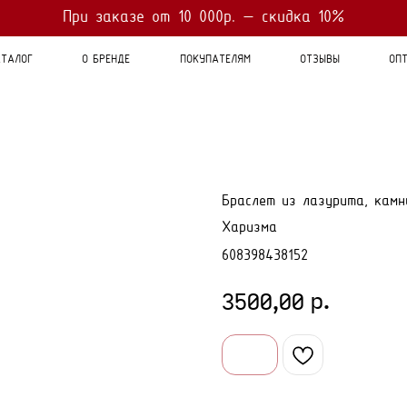
Оплата
При заказе от 10 000р. — скидка 10%
- 4 платежа по 25%
При заказе от 7 000р. - бесплатная доставка
ТАЛОГ
О БРЕНДЕ
ПОКУПАТЕЛЯМ
ОТЗЫВЫ
ОП
Браслет из лазурита, камн
Харизма
608398438152
р.
3500,00