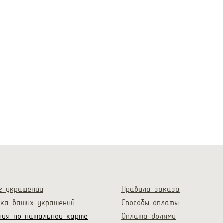
г украшений
Правила заказа
лка ваших украшений
Способы оплаты
ния по натальной карте
Оплата долями