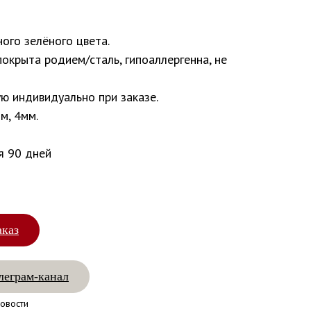
ого зелёного цвета.
покрыта родием/сталь, гипоаллергенна, не
ю индивидуально при заказе.
м, 4мм.
я 90 дней
аказ
леграм-канал
овости