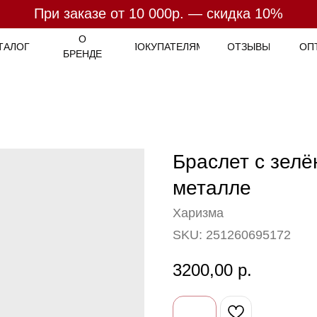
При заказе от 10 000р. — скидка 10%
При заказе от 7 000р. - бесплатная доставка
Оплата
- 4 платежа по
25%
О
ТАЛОГ
ПОКУПАТЕЛЯМ
ОТЗЫВЫ
ОП
БРЕНДЕ
Браслет с зелё
металле
Харизма
SKU:
251260695172
3200,00
р.