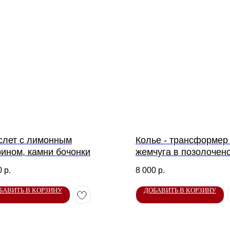
слет с лимонным
Колье - трансформер
рином, камни бочонки
жемчуга в позолочен
фурнитуре
0
р.
8 000
р.
БАВИТЬ В КОРЗИНУ
ДОБАВИТЬ В КОРЗИНУ