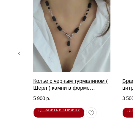
ый из
Колье с черным турмалином (
Бра
е из
Шерл ) камни в форме
цит
столбиков
5 900
р.
3 50
ДОБАВИТЬ В КОРЗИНУ
ДО