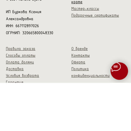
карте
Мастер-классы
ИП Буркова Ксения
Подарочные сертификаты
Александровна
ИНН: 667112897026
ОГРНИП: 320665800048330
Правила заказа
О бренде
Способы оплаты
Контакты
Оплата долями
Оферта
Доставка
Политика
Условия возврата
конфиденциальности
Гарантия
Скидки и акции
Опт