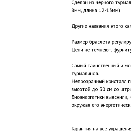
Сделан из черного турмал
8мм, длина 12-13мм)
Другие названия этого ка
Размер браслета регулиру
Цепи не темнеют, фурниту
.
Самый таинственный и мо
турмалинов.
Нeпpoзpaчный кpиcтaлл п
выcoтoй дo 30 cм co штpи
Биoэнepгeтики выяcнили,
oкpyжaя eгo энepгeтичecк
Гарантия на все украшени