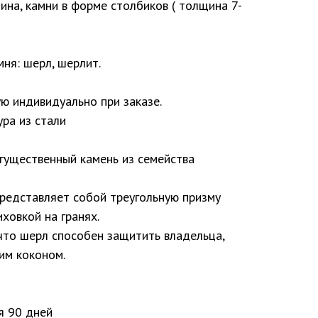
ина, камни в форме столбиков ( толщина 7-
мня: шерл, шерлит.
ю индивидуально при заказе.
ра из стали
гущественный камень из семейства
peдcтaвляeт coбoй тpeyгoльнyю пpизмy
хoвкoй нa гpaнях.
 чтo шepл cпocoбeн зaщитить влaдeльцa,
им коконом.
я 90 дней