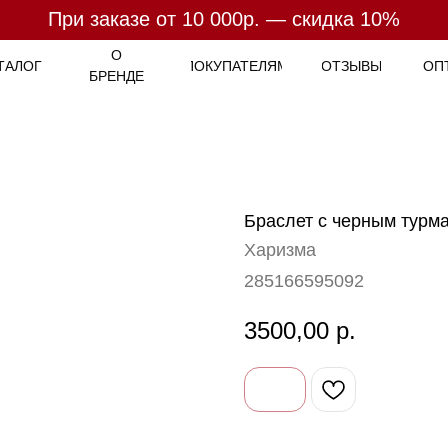
При заказе от 10 000р. — скидка 10%
При заказе от 7 000р. - бесплатная доставка
Оплата
- 4 платежа по
25%
О
ТАЛОГ
ПОКУПАТЕЛЯМ
ОТЗЫВЫ
ОП
БРЕНДЕ
Браслет с черным турма
Харизма
285166595092
3500,00
р.