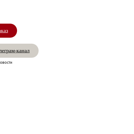
аказ
леграм-канал
овости