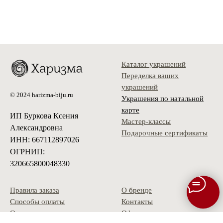
Каталог украшений
Переделка ваших
украшений
© 2024 harizma-biju.ru
Украшения по натальной
карте
ИП Буркова Ксения
Мастер-классы
Александровна
Подарочные сертификаты
ИНН: 667112897026
ОГРНИП:
320665800048330
Правила заказа
О бренде
Способы оплаты
Контакты
Оплата долями
Оферта