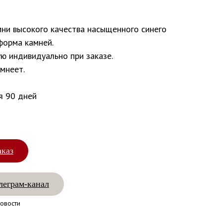
мни высокого качества насыщенного синего
форма камней.
ю индивидуально при заказе.
емнеет.
я 90 дней
аказ
леграм-канал
овости