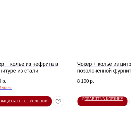
ер + колье из нефрита в
Чокер + колье из цит
нитуре из стали
позолоченной фурни
0
р.
8 100
р.
f stock
ДОБАВИТЬ В КОРЗИНУ
ОБЩИТЬ О ПОСТУПЛЕНИИ