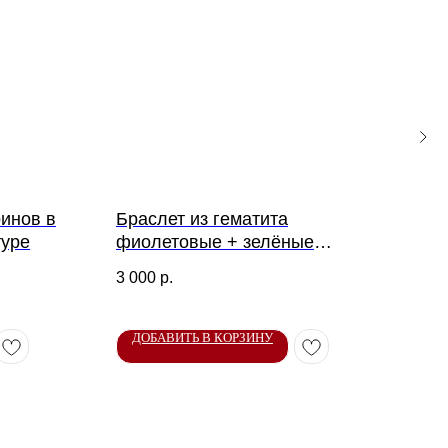
ринов в
Браслет из гематита
Сет
туре
фиолетовые + зелёные
жем
оттенки
3 000
р.
6 90
ДОБАВИТЬ В КОРЗИНУ
ДО