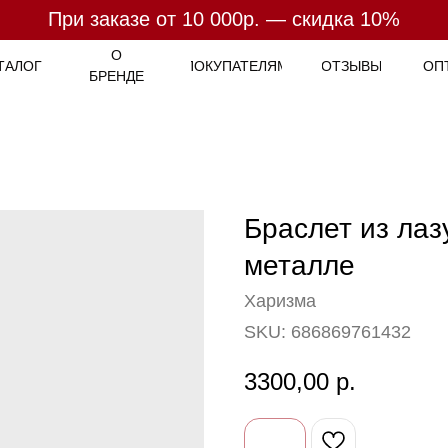
При заказе от 10 000р. — скидка 10%
При заказе от 7 000р. - бесплатная доставка
Оплата
- 4 платежа по
25%
О
ТАЛОГ
ПОКУПАТЕЛЯМ
ОТЗЫВЫ
ОП
БРЕНДЕ
Браслет из лаз
металле
Харизма
SKU:
686869761432
3300,00
р.