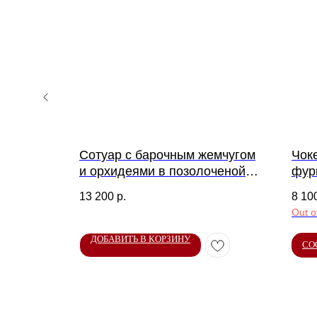
р из
Сотуар с барочным жемчугом
Чок
из стали
и орхидеями в позолоченой
фур
фурнитуре
13 200
р.
8 10
Out o
ДОБАВИТЬ В КОРЗИНУ
СО