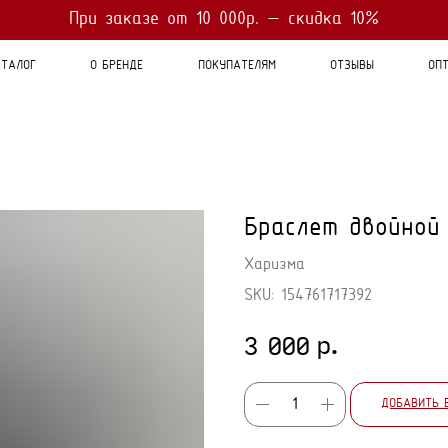
Оплата
При заказе от 10 000р. — скидка 10%
- 4 платежа по 25%
При заказе от 7 000р. - бесплатная доставка
ТАЛОГ
О БРЕНДЕ
ПОКУПАТЕЛЯМ
ОТЗЫВЫ
ОП
Браслет двойной
Харизма
SKU:
154761717392
р.
3 000
ДОБАВИТЬ 