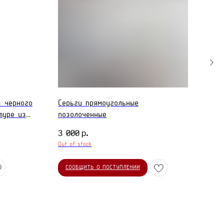
з черного
Серьги прямоугольные
Цве
туре из
позолоченные
3 7
р.
3 000
Out of stock
ДО
СООБЩИТЬ О ПОСТУПЛЕНИИ