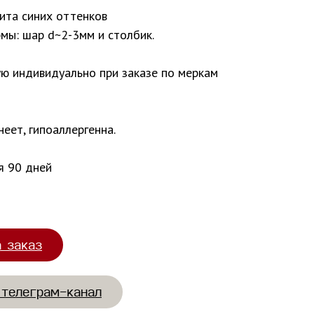
тита синих оттенков
мы: шар d~2-3мм и столбик.
ую индивидуально при заказе по меркам
неет, гипоаллергенна.
я 90 дней
а заказ
 телеграм-канал